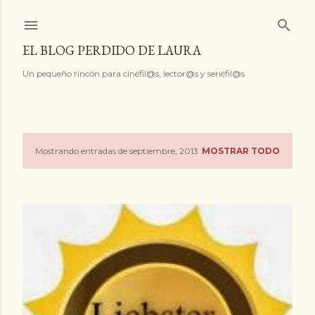
Ir al contenido principal
EL BLOG PERDIDO DE LAURA
Un pequeño rincón para cinéfil@s, lector@s y seriéfil@s
Mostrando entradas de septiembre, 2013
MOSTRAR TODO
E
n
t
r
a
d